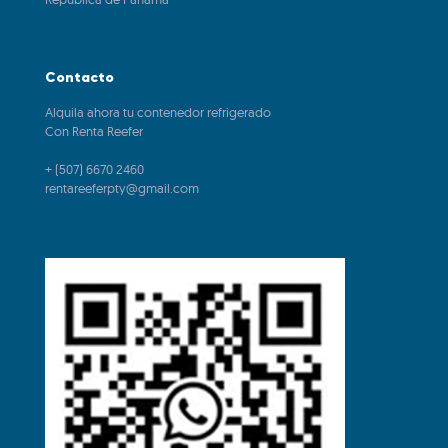
Contacto
Alquila ahora tu contenedor refrigerado
Con Renta Reefer
+ (507) 6670 2460
rentareeferpty@gmail.com