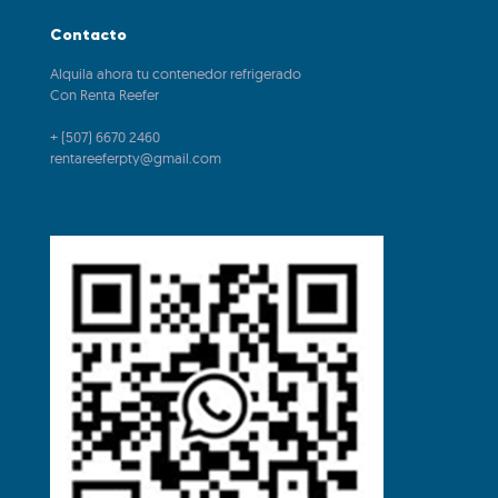
Contacto
Alquila ahora tu contenedor refrigerado
Con Renta Reefer
+ (507) 6670 2460
rentareeferpty@gmail.com